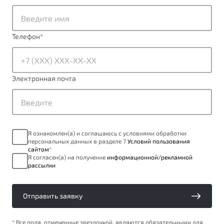
от 1 699 990 ₽*
Подробно
Обзор
В наличии
Телефон
*
X70
Будьте еще более уверены на дорогах с программой
"Помощь на дорогах"
Автомобили в наличии
Электронная почта
Тест-драйв
Преимущества программы
Автокредит
Спецпредложения
Я ознакомлен(а) и соглашаюсь с условиями обработки
персональных данных в разделе 7
Условий пользования
Запись на сервис
сайтом
*
Калькулятор ТО
Я согласен(а) на получение
информационной/рекламной
рассылки
Универсальный кроссовер
Клиентская поддержка
от 2 499 990 ₽*
Отправить заявку
Обзор
В наличии
* Все поля, отмеченные звездочкой, являются обязательными для