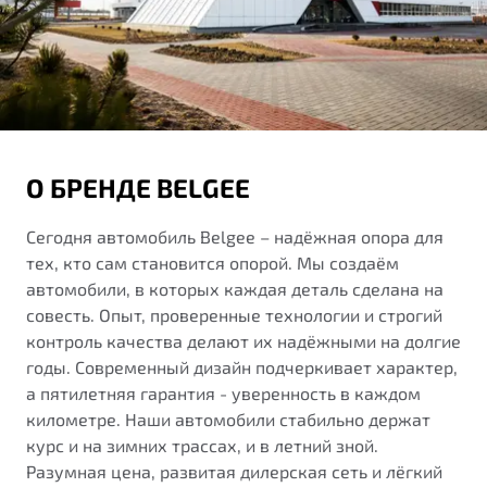
от 1 699 990 ₽*
Подробно
Обзор
В наличии
X70
Будьте еще более уверены на дорогах с программой
"Помощь на дорогах"
Автомобили в наличии
О БРЕНДЕ BELGEE
Тест-драйв
Преимущества программы
Автокредит
Сегодня автомобиль Belgee – надёжная опора для
Спецпредложения
тех, кто сам становится опорой. Мы создаём
автомобили, в которых каждая деталь сделана на
Запись на сервис
совесть. Опыт, проверенные технологии и строгий
Калькулятор ТО
контроль качества делают их надёжными на долгие
Универсальный кроссовер
Клиентская поддержка
годы. Современный дизайн подчеркивает характер,
а пятилетняя гарантия - уверенность в каждом
от 2 499 990 ₽*
километре. Наши автомобили стабильно держат
курс и на зимних трассах, и в летний зной.
Обзор
В наличии
Разумная цена, развитая дилерская сеть и лёгкий