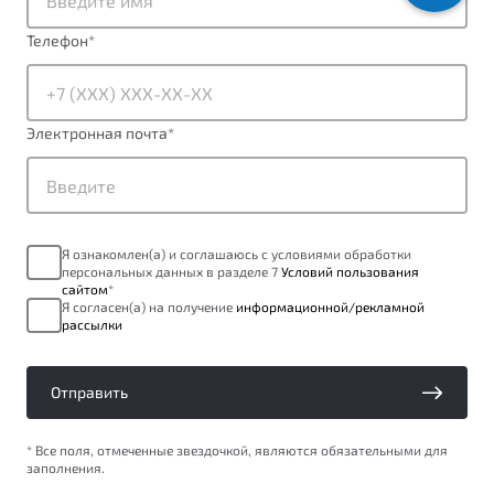
ПОДДЕРЖКА
Автокредит
О дилерском центре
Телефон
*
Трейд-ин
Гарантия Belgee
Правовая информация
Яркий кроссовер
Страхование
Belgee Линк
от 2 219 990 ₽*
Электронная почта
*
Расчет КАСКО
Belgee Клуб
Обзор
В наличии
Belgee Плюс
Реферальная программа
S50
Я ознакомлен(а) и соглашаюсь с условиями обработки
Клиентская поддержка
персональных данных в разделе 7
Условий пользования
сайтом
*
Помощь на дорогах
Я согласен(а) на получение
информационной/рекламной
рассылки
Отправить
* Все поля, отмеченные звездочкой, являются обязательными для
заполнения.
Узнайте о специальных выгодах при покупке
Элегантный и практичный седан
автомобиля Belgee