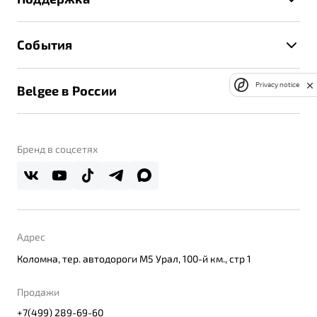
Руководство по эксплуатации
Расчет КАСКО
Гарантия Belgee
Техническое обслуживание
События
Клиентская поддержка
Калькулятор ТО
Новости
Помощь на дорогах
Privacy notice
Belgee в России
Контакты
Belgee Линк
О бренде
Belgee Клуб
О дилерском центре
Бренд в соцсетях
Belgee Плюс
Правовая информация
Реферальная программа
Адрес
Коломна, тер. автодороги М5 Урал, 100-й км., стр 1
Продажи
+7(499) 289-69-60