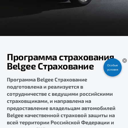
ПОДДЕРЖКА
Автокредит
О дилерском центре
Трейд-ин
Гарантия Belgee
Правовая информация
Яркий кроссовер
Страхование
Belgee Линк
от 2 219 990 ₽*
Расчет КАСКО
Belgee Клуб
Обзор
В наличии
Belgee Плюс
Программа страхования
Реферальная программа
S50
Belgee Страхование
Особые
Клиентская поддержка
условия
Помощь на дорогах
Программа Belgee Страхование
подготовлена и реализуется в
сотрудничестве с ведущими российскими
страховщиками, и направлена на
предоставление владельцам автомобилей
Belgee качественной страховой защиты на
всей территории Российской Федерации и
Узнайте о специальных выгодах при покупке
Элегантный и практичный седан
автомобиля Belgee