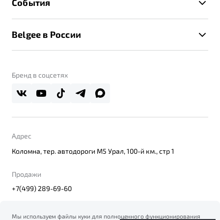
События
Клиентская поддержка
Калькулятор ТО
Новости
Помощь на дорогах
Belgee в России
Контакты
Belgee Линк
О бренде
Belgee Клуб
О дилерском центре
Бренд в соцсетях
Belgee Плюс
Правовая информация
Реферальная программа
Адрес
Коломна, тер. автодороги М5 Урал, 100-й км., стр 1
Продажи
+7(499) 289-69-60
Мы используем файлы куки для полноценного функционирования