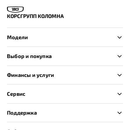
КОРСГРУПП КОЛОМНА
Модели
X50+
Выбор и покупка
S50
Автомобили в наличии
X70
Финансы и услуги
Спецпредложения и Акции
Автокредит
Записаться на тест-драйв
Сервис
Трейд-ин
Получить предложение
Записаться на сервис
Страхование
Поддержка
Руководство по эксплуатации
Расчет КАСКО
Гарантия Belgee
Техническое обслуживание