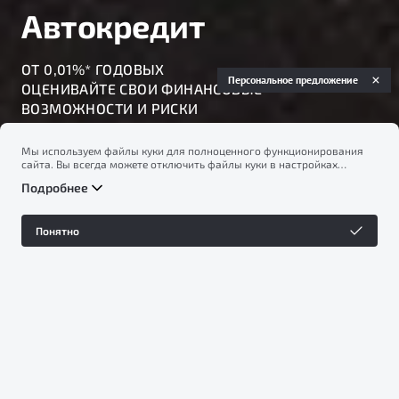
Автокредит
ОТ 0,01%* ГОДОВЫХ
Персональное предложение
ОЦЕНИВАЙТЕ СВОИ ФИНАНСОВЫЕ
ВОЗМОЖНОСТИ И РИСКИ
Мы используем файлы куки для полноценного функционирования
Подробнее
сайта. Вы всегда можете отключить файлы куки в настройках
вашего браузера. Продолжая использовать сайт, вы соглашаетесь
Подробнее
на сбор и использование файлов куки, и подтверждаете
ознакомление с информацией по сбору, использованию и
возможной блокировке файлов куки в
Политике
Понятно
конфиденциальности
.
Новый
ОТ 2 219 990 ₽