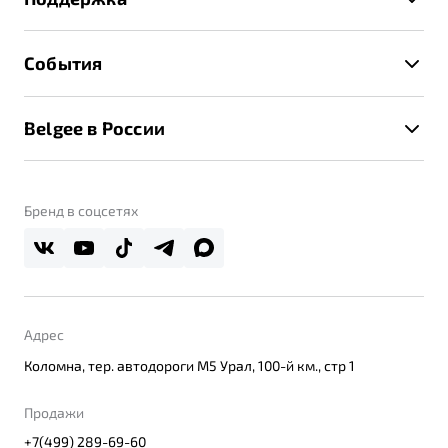
Руководство по эксплуатации
Расчет КАСКО
Гарантия Belgee
Техническое обслуживание
События
Клиентская поддержка
Калькулятор ТО
Новости
Помощь на дорогах
Belgee в России
Контакты
Belgee Линк
О бренде
Belgee Клуб
О дилерском центре
Бренд в соцсетях
Belgee Плюс
Правовая информация
Реферальная программа
Адрес
Коломна, тер. автодороги М5 Урал, 100-й км., стр 1
Продажи
+7(499) 289-69-60