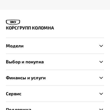
КОРСГРУПП КОЛОМНА
Модели
X50+
Выбор и покупка
S50
Автомобили в наличии
X70
Финансы и услуги
Спецпредложения и Акции
Автокредит
Записаться на тест-драйв
Сервис
Трейд-ин
Получить предложение
Записаться на сервис
Страхование
Поддержка