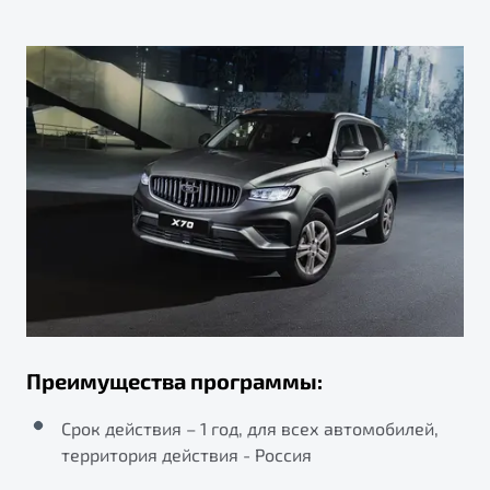
пределах 300 км от административной границы
Эвакуация автомобиля в случае ДТП
подвоз топлива до 10 л (топливо оплачивает
города присутствия официального дилера Belgee на
осуществляется до ближайшего официального
клиент)
территории России. Если в радиусе 50 км от места
дилера Belgee в пределах 300 км от
происшествия расположено 2 и более дилерских
административной границы города присутствия
запуск двигателя автомобиля от внешнего
центра, то услуга эвакуации автомобиля может
официального дилера Belgee на территории России.
источника
быть предоставлена в дилерский центр по выбору
клиента.
разблокировка дверей автомобиля
мелкий ремонт на месте поломки
Преимущества программы:
Срок действия – 1 год, для всех автомобилей,
территория действия - Россия