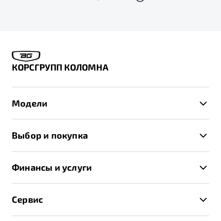
КОРСГРУПП КОЛОМНА
Модели
X50+
Выбор и покупка
S50
Автомобили в наличии
X70
Финансы и услуги
Спецпредложения и Акции
Автокредит
Записаться на тест-драйв
Сервис
Трейд-ин
Получить предложение
Записаться на сервис