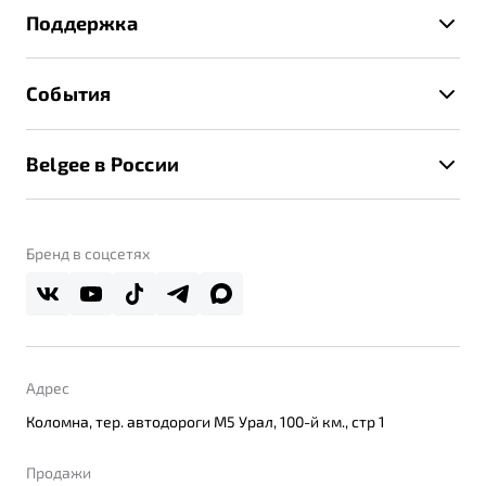
Страхование
Поддержка
Руководство по эксплуатации
Расчет КАСКО
Гарантия Belgee
Техническое обслуживание
События
Клиентская поддержка
Калькулятор ТО
Новости
Помощь на дорогах
Belgee в России
Контакты
Belgee Линк
О бренде
Belgee Клуб
О дилерском центре
Бренд в соцсетях
Belgee Плюс
Правовая информация
Реферальная программа
Адрес
Коломна, тер. автодороги М5 Урал, 100-й км., стр 1
Продажи