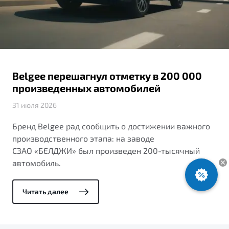
ПОДДЕРЖКА
Автокредит
О дилерском центре
Трейд-ин
Гарантия Belgee
Правовая информация
Яркий кроссовер
Страхование
Belgee Линк
от 2 219 990 ₽*
Расчет КАСКО
Belgee Клуб
Belgee перешагнул отметку в 200 000
Обзор
В наличии
Belgee Плюс
произведенных автомобилей
Реферальная программа
31 июля 2026
S50
Клиентская поддержка
Бренд Belgee рад сообщить о достижении важного
производственного этапа: на заводе
Помощь на дорогах
СЗАО «БЕЛДЖИ» был произведен 200-тысячный
автомобиль.
Читать далее
Узнайте о специальных выгодах при покупке
Элегантный и практичный седан
автомобиля Belgee