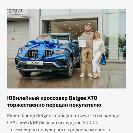
от 1 699 990 ₽*
Подробно
Обзор
В наличии
X70
Будьте еще более уверены на дорогах с программой
"Помощь на дорогах"
Автомобили в наличии
Тест-драйв
Преимущества программы
Автокредит
Спецпредложения
Запись на сервис
Калькулятор ТО
Юбилейный кроссовер Belgee X70
Универсальный кроссовер
Клиентская поддержка
торжественно передан покупателю
от 2 499 990 ₽*
Ранее бренд Belgee сообщал о том, что на заводе
СЗАО «БЕЛДЖИ» было выпущено 50 000
Обзор
В наличии
экземпляров популярного среднеразмерного