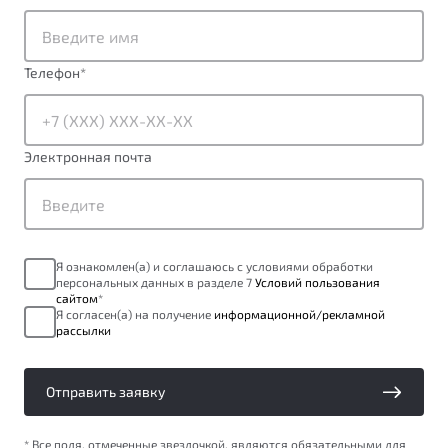
от 1 699 990 ₽*
Подробно
Обзор
В наличии
Телефон
*
X70
Будьте еще более уверены на дорогах с программой
"Помощь на дорогах"
Автомобили в наличии
Электронная почта
Тест-драйв
Преимущества программы
Автокредит
Спецпредложения
Я ознакомлен(а) и соглашаюсь с условиями обработки
персональных данных в разделе 7
Условий пользования
Запись на сервис
сайтом
*
Калькулятор ТО
Я согласен(а) на получение
информационной/рекламной
рассылки
Универсальный кроссовер
Клиентская поддержка
от 2 499 990 ₽*
Отправить заявку
Обзор
В наличии
* Все поля, отмеченные звездочкой, являются обязательными для