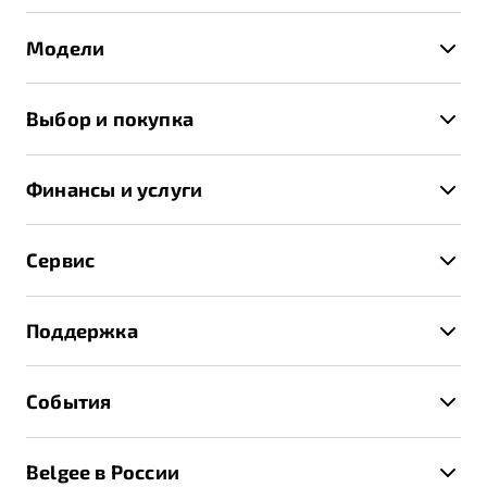
Модели
X50+
Выбор и покупка
S50
Автомобили в наличии
X70
Финансы и услуги
Спецпредложения и Акции
Автокредит
Записаться на тест-драйв
Сервис
Трейд-ин
Получить предложение
Записаться на сервис
Страхование
Поддержка
Руководство по эксплуатации
Расчет КАСКО
Гарантия Belgee
Техническое обслуживание
События
Клиентская поддержка
Калькулятор ТО
Новости
Помощь на дорогах
Belgee в России