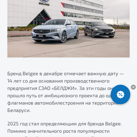
ПОДДЕРЖКА
Автокредит
О дилерском центре
Трейд-ин
Гарантия Belgee
Правовая информация
Яркий кроссовер
Страхование
Belgee Линк
от 2 219 990 ₽*
Расчет КАСКО
Belgee Клуб
Обзор
В наличии
Belgee Плюс
Реферальная программа
S50
Клиентская поддержка
Бренд Belgee в декабре отмечает важную дату —
14 лет со дня основания производственного
Помощь на дорогах
предприятия СЗАО «БЕЛДЖИ». За эти годы оно
прошло путь от амбициозного проекта до одного из
флагманов автомобилестроения на территории
Беларуси.
2025 год стал определяющим для бренда Belgee.
Помимо значительного роста популярности
Узнайте о специальных выгодах при покупке
Элегантный и практичный седан
автомобиля Belgee