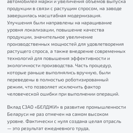
автомобилей марки и увеличения объемов выпуска
от 1 699 990 ₽*
продукции в связи с растущим спросом, на заводе
Подробно
завершилась масштабная модернизация.
Обзор
В наличии
Улучшения были направлены на наращивание
уровня локализации, повышение качества
X70
Будьте еще более уверены на дорогах с программой
продукции, значительное увеличение
"Помощь на дорогах"
Автомобили в наличии
производственных мощностей для удовлетворения
Тест-драйв
растущего спроса, а также внедрение современных
Преимущества программы
Автокредит
технологий для повышения эффективности и
Спецпредложения
экологичности производства. Часть процедур,
которые раньше выполнялись вручную, были
переведены в полностью роботизированный
Запись на сервис
режим, что позволяет исключить фактор
Калькулятор ТО
человеческой ошибки при выполнении операций.
Универсальный кроссовер
Клиентская поддержка
Вклад СЗАО «БЕЛДЖИ» в развитие промышленности
от 2 499 990 ₽*
Беларуси не раз отмечен на самом высоком
уровне. Фактически с нуля создана целая отрасль
Обзор
В наличии
— это результат ежедневного труда,