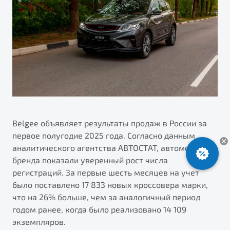
ПОДДЕРЖКА
Автокредит
О дилерском центре
Трейд-ин
Гарантия Belgee
Правовая информация
Яркий кроссовер
Страхование
Belgee Линк
от 2 219 990 ₽*
Расчет КАСКО
Belgee Клуб
Обзор
В наличии
Belgee Плюс
Реферальная программа
S50
Клиентская поддержка
Belgee объявляет результаты продаж в России за
первое полугодие 2025 года. Согласно данным
Помощь на дорогах
аналитического агентства АВТОСТАТ, автомобили
бренда показали уверенный рост числа
регистраций. За первые шесть месяцев на учет
было поставлено 17 833 новых кроссовера марки,
что на 26% больше, чем за аналогичный период
годом ранее, когда было реализовано 14 109
Узнайте о специальных выгодах при покупке
экземпляров.
Элегантный и практичный седан
автомобиля Belgee