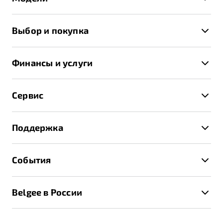
X50+
Выбор и покупка
S50
Автомобили в наличии
X70
Финансы и услуги
Спецпредложения и Акции
Автокредит
Записаться на тест-драйв
Сервис
Трейд-ин
Получить предложение
Записаться на сервис
Страхование
Поддержка
Руководство по эксплуатации
Расчет КАСКО
Гарантия Belgee
Техническое обслуживание
События
Клиентская поддержка
Калькулятор ТО
Новости
Помощь на дорогах
Belgee в России
Контакты
Belgee Линк
О бренде