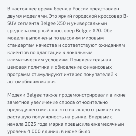
от 1 699 990 ₽*
В настоящее время бренд в России представлен
Подробно
двумя моделями. Это яркий городской кроссовер B-
Обзор
В наличии
SUV сегмента Belgee X50 и универсальный
среднеразмерный кроссовер Belgee X70. Обе
X70
Будьте еще более уверены на дорогах с программой
модели выполнены по высоким мировым
"Помощь на дорогах"
Автомобили в наличии
стандартам качества и соответствуют ожиданиям
Тест-драйв
клиентов по адаптации к локальным
Преимущества программы
Автокредит
климатическим условиям. Привлекательная
Спецпредложения
ценовая политика и обновление финансовых
программ стимулируют интерес покупателей к
автомобилям марки.
Запись на сервис
Калькулятор ТО
Модели Belgee также продемонстрировали в июне
Универсальный кроссовер
Клиентская поддержка
заметное увеличение спроса относительно
предыдущего месяца, что наглядно отражает их
от 2 499 990 ₽*
растущую популярность на рынке. Впервые с
начала 2025 года марка превысила ежемесячный
Обзор
В наличии
уровень 4 000 единиц: в июне было