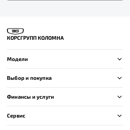
КОРСГРУПП КОЛОМНА
Модели
X50+
Выбор и покупка
S50
Автомобили в наличии
X70
Финансы и услуги
Спецпредложения и Акции
Автокредит
Записаться на тест-драйв
Сервис
Трейд-ин
Получить предложение
Записаться на сервис