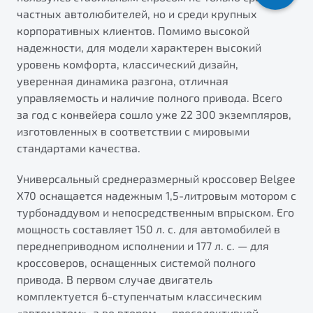
от 1 699 990 ₽*
частных автолюбителей, но и среди крупных
Подробно
корпоративных клиентов. Помимо высокой
Обзор
В наличии
надежности, для модели характерен высокий
уровень комфорта, классический дизайн,
уверенная динамика разгона, отличная
X70
Будьте еще более уверены на дорогах с программой
"Помощь на дорогах"
управляемость и наличие полного привода. Всего
Автомобили в наличии
за год с конвейера сошло уже 22 300 экземпляров,
Тест-драйв
Преимущества программы
изготовленных в соответствии с мировыми
Автокредит
стандартами качества.
Спецпредложения
Универсальный среднеразмерный кроссовер Belgee
X70 оснащается надежным 1,5-литровым мотором с
Запись на сервис
турбонаддувом и непосредственным впрыском. Его
Калькулятор ТО
мощность составляет 150 л. с. для автомобилей в
Универсальный кроссовер
Клиентская поддержка
переднеприводном исполнении и 177 л. с. — для
от 2 499 990 ₽*
кроссоверов, оснащенных системой полного
привода. В первом случае двигатель
Обзор
В наличии
комплектуется 6-ступенчатым классическим
«автоматом», а во втором — преселективной