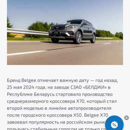
ПОДДЕРЖКА
Автокредит
О дилерском центре
Трейд-ин
Гарантия Belgee
Правовая информация
Яркий кроссовер
Страхование
Belgee Линк
от 2 219 990 ₽*
Расчет КАСКО
Belgee Клуб
Обзор
В наличии
Belgee Плюс
Реферальная программа
S50
Клиентская поддержка
Помощь на дорогах
Бренд Belgee отмечает важную дату — год назад,
25 мая 2024 года, на заводе СЗАО «БЕЛДЖИ» в
Республике Беларусь стартовало производство
среднеразмерного кроссовера Х70, который стал
второй моделью в линейке автопроизводителя
после городского кроссовера X50. Belgee X70
завоевал популярность на российском рынке,
Узнайте о специальных выгодах при покупке
Элегантный и практичный седан
пользуясь стабильным спросом не только среди
автомобиля Belgee