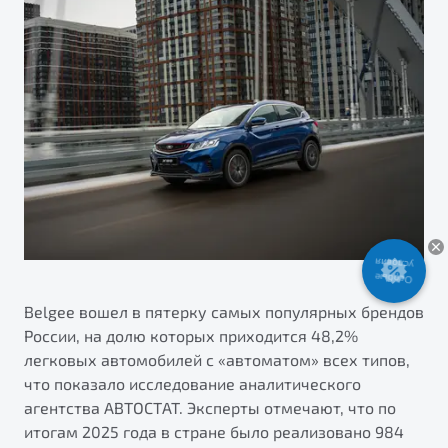
ПОДДЕРЖКА
Автокредит
О дилерском центре
Трейд-ин
Гарантия Belgee
Правовая информация
Яркий кроссовер
Страхование
Belgee Линк
от 2 219 990 ₽*
Расчет КАСКО
Belgee Клуб
Обзор
В наличии
Belgee Плюс
Реферальная программа
S50
Клиентская поддержка
Особые
Помощь на дорогах
условия
Belgee вошел в пятерку самых популярных брендов
России, на долю которых приходится 48,2%
легковых автомобилей с «автоматом» всех типов,
что показало исследование аналитического
агентства АВТОСТАТ. Эксперты отмечают, что по
Узнайте о специальных выгодах при покупке
итогам 2025 года в стране было реализовано 984
Элегантный и практичный седан
автомобиля Belgee