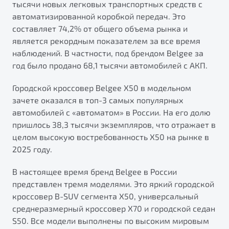
тысячи новых легковых транспортных средств с
от 1 699 990 ₽*
автоматизированной коробкой передач. Это
Подробно
составляет 74,2% от общего объема рынка и
Обзор
В наличии
является рекордным показателем за все время
наблюдений. В частности, под брендом Belgee за
X70
Будьте еще более уверены на дорогах с программой
год было продано 68,1 тысячи автомобилей с АКП.
"Помощь на дорогах"
Автомобили в наличии
Тест-драйв
Городской кроссовер Belgee X50 в модельном
Преимущества программы
Автокредит
зачете оказался в топ-3 самых популярных
Спецпредложения
автомобилей с «автоматом» в России. На его долю
пришлось 38,3 тысячи экземпляров, что отражает в
целом высокую востребованность Х50 на рынке в
Запись на сервис
2025 году.
Калькулятор ТО
Универсальный кроссовер
Клиентская поддержка
В настоящее время бренд Belgee в России
представлен тремя моделями. Это яркий городской
от 2 499 990 ₽*
кроссовер B-SUV сегмента X50, универсальный
среднеразмерный кроссовер X70 и городской седан
Обзор
В наличии
S50. Все модели выполнены по высоким мировым