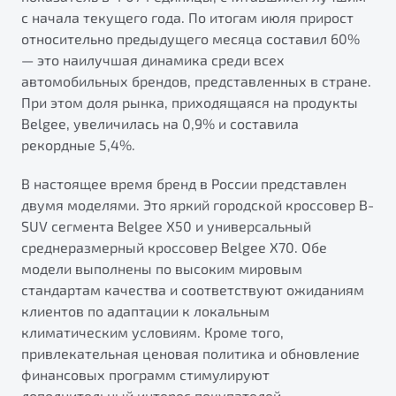
от 1 699 990 ₽*
с начала текущего года. По итогам июля прирост
Подробно
относительно предыдущего месяца составил 60%
Обзор
В наличии
— это наилучшая динамика среди всех
автомобильных брендов, представленных в стране.
При этом доля рынка, приходящаяся на продукты
X70
Будьте еще более уверены на дорогах с программой
"Помощь на дорогах"
Belgee, увеличилась на 0,9% и составила
Автомобили в наличии
рекордные 5,4%.
Тест-драйв
Преимущества программы
Автокредит
В настоящее время бренд в России представлен
Спецпредложения
двумя моделями. Это яркий городской кроссовер B-
SUV сегмента Belgee X50 и универсальный
среднеразмерный кроссовер Belgee X70. Обе
Запись на сервис
модели выполнены по высоким мировым
Калькулятор ТО
стандартам качества и соответствуют ожиданиям
Универсальный кроссовер
Клиентская поддержка
клиентов по адаптации к локальным
от 2 499 990 ₽*
климатическим условиям. Кроме того,
привлекательная ценовая политика и обновление
Обзор
В наличии
финансовых программ стимулируют
дополнительный интерес покупателей.