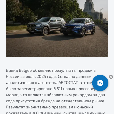
ПОДДЕРЖКА
Автокредит
О дилерском центре
Трейд-ин
Гарантия Belgee
Правовая информация
Яркий кроссовер
Страхование
Belgee Линк
от 2 219 990 ₽*
Расчет КАСКО
Belgee Клуб
Обзор
В наличии
Belgee Плюс
Реферальная программа
S50
Клиентская поддержка
Помощь на дорогах
Бренд Belgee объявляет результаты продаж в
России за июль 2025 года. Согласно данным
аналитического агентства АВТОСТАТ, в этом месяце
было зарегистрировано 6 511 новых кроссоверов
марки, что является абсолютным рекордом за два
года присутствия бренда на отечественном рынке.
Результат значительно превзошел июньский
Узнайте о специальных выгодах при покупке
Элегантный и практичный седан
показатель в 4 074 единицы, считавшийся лучшим
автомобиля Belgee