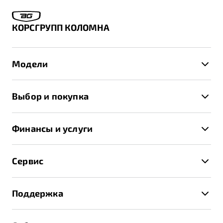
КОРСГРУПП КОЛОМНА
Модели
X50+
Выбор и покупка
S50
Автомобили в наличии
X70
Финансы и услуги
Спецпредложения и Акции
Автокредит
Записаться на тест-драйв
Сервис
Трейд-ин
Получить предложение
Записаться на сервис
Страхование
Поддержка
Руководство по эксплуатации
Расчет КАСКО
Гарантия Belgee
Техническое обслуживание