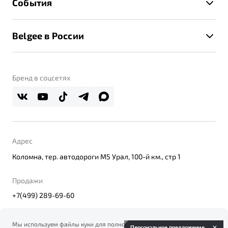
События
Клиентская поддержка
Калькулятор ТО
Новости
Помощь на дорогах
Belgee в России
Контакты
Belgee Линк
О бренде
Belgee Клуб
О дилерском центре
Бренд в соцсетях
Belgee Плюс
Правовая информация
Реферальная программа
Адрес
Коломна, тер. автодороги М5 Урал, 100-й км., стр 1
Продажи
+7(499) 289-69-60
Мы используем файлы куки для полноценного функционирования
Персональное предложение