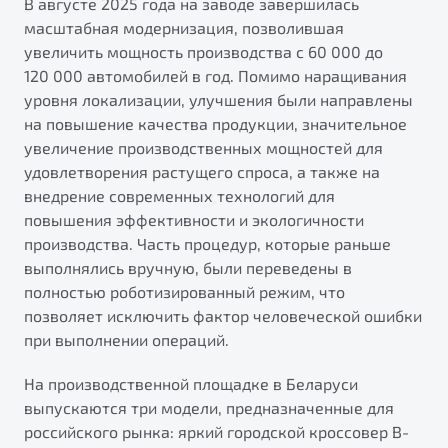
В августе 2025 года на заводе завершилась
от 1 699 990 ₽*
масштабная модернизация, позволившая
Подробно
увеличить мощность производства с 60 000 до
Обзор
В наличии
120 000 автомобилей в год. Помимо наращивания
уровня локализации, улучшения были направлены
X70
Будьте еще более уверены на дорогах с программой
на повышение качества продукции, значительное
"Помощь на дорогах"
Автомобили в наличии
увеличение производственных мощностей для
Тест-драйв
удовлетворения растущего спроса, а также на
Преимущества программы
Автокредит
внедрение современных технологий для
Спецпредложения
повышения эффективности и экологичности
производства. Часть процедур, которые раньше
выполнялись вручную, были переведены в
Запись на сервис
полностью роботизированный режим, что
Калькулятор ТО
позволяет исключить фактор человеческой ошибки
Универсальный кроссовер
Клиентская поддержка
при выполнении операций.
от 2 499 990 ₽*
На производственной площадке в Беларуси
выпускаются три модели, предназначенные для
Обзор
В наличии
российского рынка: яркий городской кроссовер B-