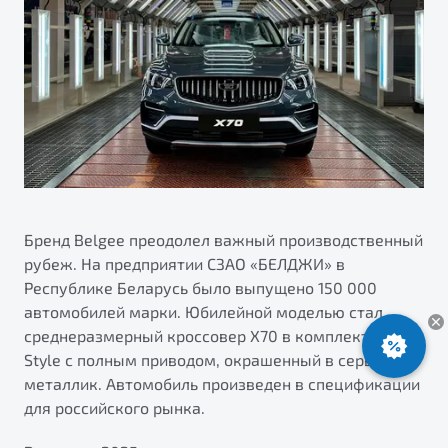
ПОДДЕРЖКА
Автокредит
О дилерском центре
Трейд-ин
Гарантия Belgee
Правовая информация
Яркий кроссовер
Страхование
Belgee Линк
от 2 219 990 ₽*
Расчет КАСКО
Belgee Клуб
Обзор
В наличии
Belgee Плюс
Реферальная программа
S50
Клиентская поддержка
Бренд Belgee преодолел важный производственный
рубеж. На предприятии СЗАО «БЕЛДЖИ» в
Помощь на дорогах
Республике Беларусь было выпущено 150 000
автомобилей марки. Юбилейной моделью стал
среднеразмерный кроссовер X70 в комплектации
Style с полным приводом, окрашенный в серый
металлик. Автомобиль произведен в спецификации
для российского рынка.
Узнайте о специальных выгодах при покупке
Элегантный и практичный седан
автомобиля Belgee