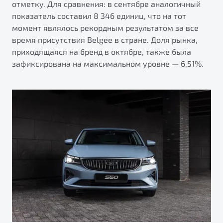
отметку. Для сравнения: в сентябре аналогичный
от 1 699 990 ₽*
показатель составил 8 346 единиц, что на тот
Подробно
момент являлось рекордным результатом за все
Обзор
В наличии
время присутствия Belgee в стране. Доля рынка,
приходящаяся на бренд в октябре, также была
X70
Будьте еще более уверены на дорогах с программой
зафиксирована на максимальном уровне — 6,51%.
"Помощь на дорогах"
Автомобили в наличии
Тест-драйв
Преимущества программы
Автокредит
Спецпредложения
Запись на сервис
Калькулятор ТО
Универсальный кроссовер
Клиентская поддержка
от 2 499 990 ₽*
Обзор
В наличии