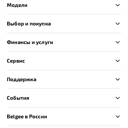
Модели
X50+
Выбор и покупка
S50
Автомобили в наличии
X70
Финансы и услуги
Спецпредложения и Акции
Автокредит
Записаться на тест-драйв
Сервис
Трейд-ин
Получить предложение
Записаться на сервис
Страхование
Поддержка
Руководство по эксплуатации
Расчет КАСКО
Гарантия Belgee
Техническое обслуживание
События
Клиентская поддержка
Калькулятор ТО
Новости
Помощь на дорогах
Belgee в России
Контакты
Belgee Линк