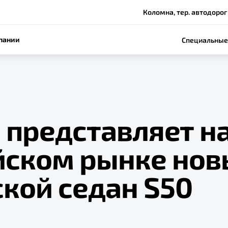
Коломна, тер. автодороги
пании
Специальные
 представляет н
йском рынке нов
кой седан S50