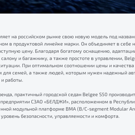
вляет на российском рынке свою новую модель под назван
ом в продуктовой линейке марки. Он объединяет в себе 
оступную цену. Благодаря богатому оснащению, адаптаци
салону и багажнику, а также простоте в управлении, Bel
итуации. При оптимальном соотношении цены и качества
 для семей, а также людей, которым нужен надежный ав
 и работы.
ренда, практичный городской седан Belgee S50 производит
предприятии СЗАО «БЕЛДЖИ», расположенном в Республи
нной модульной платформе BMA (B/С-segment Modular Arch
 уровень безопасности, управляемости и комфорта.