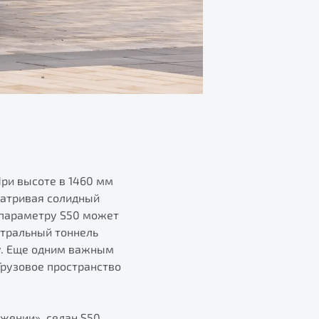
При высоте в 1460 мм
матривая солидный
у параметру S50 может
нтральный тоннель
у. Еще одним важным
Грузовое пространство
ижении», седан S50