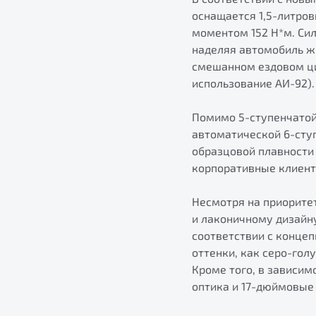
оснащается 1,5-литро
моментом 152 Н*м. Си
наделяя автомобиль ж
смешанном ездовом цик
использование АИ-92).
Помимо 5-ступенчатой
автоматической 6-сту
образцовой плавности 
корпоративные клиент
Несмотря на приоритет
и лаконичному дизайну
соответствии с конце
оттенки, как серо-гол
Кроме того, в зависим
оптика и 17-дюймовые