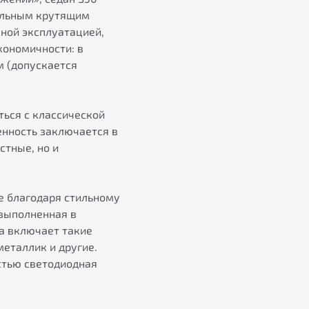
альным крутящим
ной эксплуатацией,
кономичности: в
м (допускается
ться с классической
енность заключается в
стные, но и
е благодаря стильному
 выполненная в
а включает такие
металлик и другие.
стью светодиодная