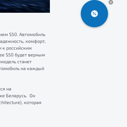
ием S50. Автомобиль
надежность, комфорт,
и к российским
gee S50 будет верным
 модель станет
томобиль на каждый
ся на
ке Беларусь. Он
itecture), которая