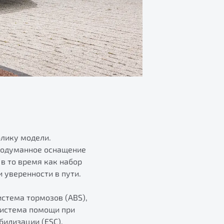
блику модели.
продуманное оснащение
в то время как набор
 уверенности в пути.
стема тормозов (ABS),
система помощи при
билизации (ESC),