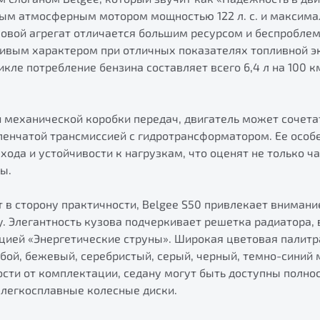
вым атмосферным мотором мощностью 122 л. с. и максим
ловой агрегат отличается большим ресурсом и беспроблем
ивым характером при отличных показателях топливной э
ле потребление бензина составляет всего 6,4 л на 100 к
 механической коробки передач, двигатель может сочета
пенчатой трансмиссией с гидротрансформатором. Ее особ
хода и устойчивости к нагрузкам, что оценят не только ча
ы.
 в сторону практичности, Belgee S50 привлекает внимани
. Элегантность кузова подчеркивает решетка радиатора,
пцией «Энергетические струны». Широкая цветовая палитр
убой, бежевый, серебристый, серый, черный, темно-синий 
ости от комплектации, седану могут быть доступны полно
 легкосплавные колесные диски.