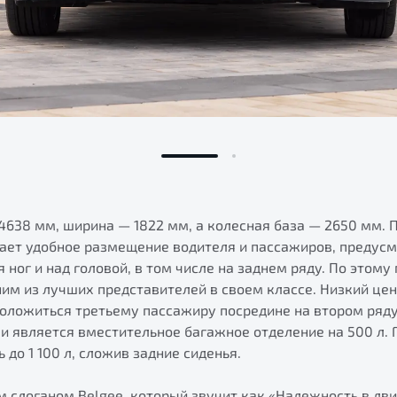
4638 мм, ширина — 1822 мм, а колесная база — 2650 мм. 
ает удобное размещение водителя и пассажиров, предус
я ног и над головой, в том числе на заднем ряду. По этом
ним из лучших представителей в своем классе. Низкий це
положиться третьему пассажиру посредине на втором ряд
 является вместительное багажное отделение на 500 л. 
до 1 100 л, сложив задние сиденья.
м слоганом Belgee, который звучит как «Надежность в дв