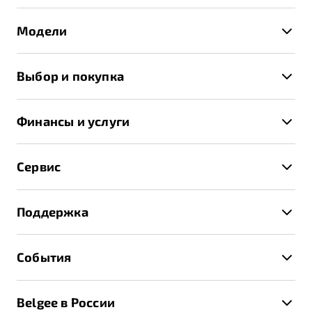
Модели
X50+
Выбор и покупка
S50
Автомобили в наличии
X70
Финансы и услуги
Спецпредложения и Акции
Автокредит
Записаться на тест-драйв
Сервис
Трейд-ин
Получить предложение
Записаться на сервис
Страхование
Поддержка
Руководство по эксплуатации
Расчет КАСКО
Гарантия Belgee
Техническое обслуживание
События
Клиентская поддержка
Калькулятор ТО
Новости
Помощь на дорогах
Belgee в России