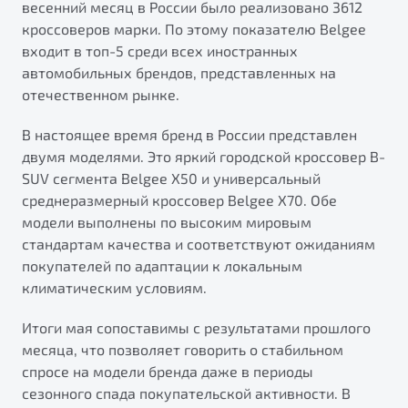
весенний месяц в России было реализовано 3612
от 1 699 990 ₽*
кроссоверов марки. По этому показателю Belgee
Подробно
входит в топ-5 среди всех иностранных
Обзор
В наличии
автомобильных брендов, представленных на
отечественном рынке.
X70
Будьте еще более уверены на дорогах с программой
"Помощь на дорогах"
Автомобили в наличии
В настоящее время бренд в России представлен
Тест-драйв
двумя моделями. Это яркий городской кроссовер B-
Преимущества программы
Автокредит
SUV сегмента Belgee X50 и универсальный
Спецпредложения
среднеразмерный кроссовер Belgee X70. Обе
модели выполнены по высоким мировым
стандартам качества и соответствуют ожиданиям
Запись на сервис
покупателей по адаптации к локальным
Калькулятор ТО
климатическим условиям.
Универсальный кроссовер
Клиентская поддержка
Итоги мая сопоставимы с результатами прошлого
от 2 499 990 ₽*
месяца, что позволяет говорить о стабильном
спросе на модели бренда даже в периоды
Обзор
В наличии
сезонного спада покупательской активности. В