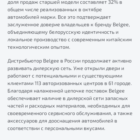
доля продаж старшей модели составляет 32% в
от 1 699 990 ₽*
общем числе реализованных в октябре
Подробно
автомобилей марки. Все это подтверждает
Обзор
В наличии
заслуженное доверие владельцев к бренду Belgee,
объединяющему белорусскую идентичность и
X70
Будьте еще более уверены на дорогах с программой
локальное производство с современным китайским
"Помощь на дорогах"
Автомобили в наличии
технологическим опытом.
Тест-драйв
Преимущества программы
Дистрибьютор Belgee в России продолжает активно
Автокредит
развивать дилерскую сеть. Уже открыли двери и
Спецпредложения
работают с потенциальными и существующими
клиентами 113 авторизованных центров в 61 городе.
Запись на сервис
Благодаря налаженной цепочке поставок Belgee
Калькулятор ТО
обеспечивает наличие в дилерской сети запасных
Универсальный кроссовер
Клиентская поддержка
частей и расходных материалов, необходимых для
своевременного сервисного обслуживания, а также
от 2 499 990 ₽*
аксессуаров для дооснащения автомобилей в
соответствии с персональными вкусами.
Обзор
В наличии