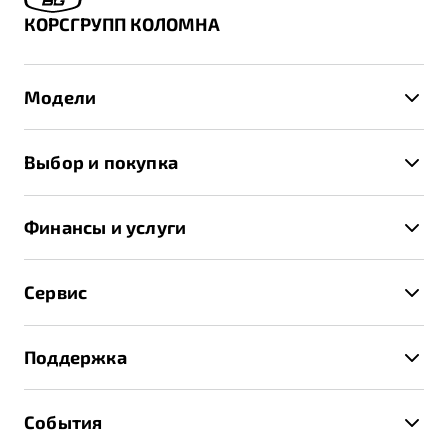
КОРСГРУПП КОЛОМНА
Модели
X50+
Выбор и покупка
S50
Автомобили в наличии
X70
Финансы и услуги
Спецпредложения и Акции
Автокредит
Записаться на тест-драйв
Сервис
Трейд-ин
Получить предложение
Записаться на сервис
Страхование
Поддержка
Руководство по эксплуатации
Расчет КАСКО
Гарантия Belgee
Техническое обслуживание
События
Клиентская поддержка