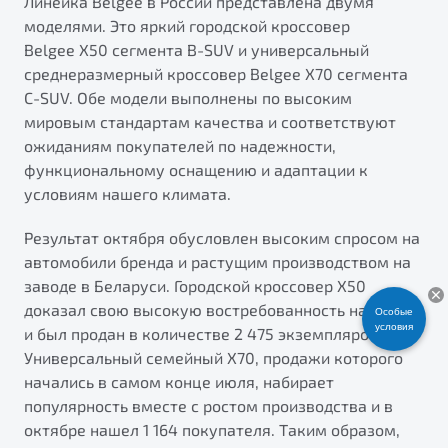
Линейка Belgee в России представлена двумя
ПОДДЕРЖКА
моделями. Это яркий городской кроссовер
Автокредит
О дилерском центре
Belgee X50 сегмента B-SUV и универсальный
Трейд-ин
Гарантия Belgee
Правовая информация
среднеразмерный кроссовер Belgee X70 сегмента
Яркий кроссовер
Страхование
Belgee Линк
C-SUV. Обе модели выполнены по высоким
от 2 219 990 ₽*
мировым стандартам качества и соответствуют
Расчет КАСКО
Belgee Клуб
ожиданиям покупателей по надежности,
Обзор
В наличии
Belgee Плюс
функциональному оснащению и адаптации к
условиям нашего климата.
Реферальная программа
S50
Клиентская поддержка
Результат октября обусловлен высоким спросом на
автомобили бренда и растущим производством на
Помощь на дорогах
заводе в Беларуси. Городской кроссовер X50
доказал свою высокую востребованность на рынке
Особые
условия
и был продан в количестве 2 475 экземпляров.
Универсальный семейный X70, продажи которого
начались в самом конце июля, набирает
популярность вместе с ростом производства и в
Узнайте о специальных выгодах при покупке
октябре нашел 1 164 покупателя. Таким образом,
Элегантный и практичный седан
автомобиля Belgee