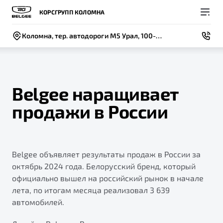
КОРСГРУПП КОЛОМНА
Коломна, тер. автодороги М5 Урал, 100-й км., стр 1
Belgee наращивает
продажи в России
Покупателям
Владельцам
О компании
Модели
ВЫБОР И ПОКУПКА
СЕРВИС
СОБЫТИЯ
Новый
Belgee объявляет результаты продаж в России за
X50+
Автомобили в наличии
Записаться на сервис
Новости
октябрь 2024 года. Белорусский бренд, который
Спецпредложения и Акции
Руководство по эксплуатации
Контакты
официально вышел на российский рынок в начале
лета, по итогам месяца реализовал 3 639
Записаться на тест-драйв
Техническое обслуживание
BELGEE В РОССИИ
автомобилей.
Калькулятор ТО
ФИНАНСЫ И УСЛУГИ
О бренде