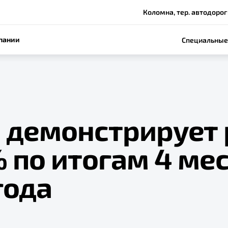
Коломна, тер. автодороги
пании
Специальные
e демонстрирует 
 по итогам 4 ме
года