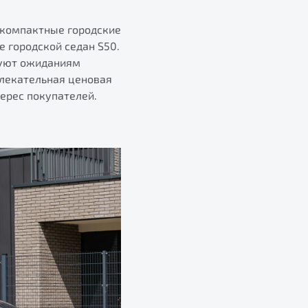
 компактные городские
 городской седан S50.
вуют ожиданиям
влекательная ценовая
ерес покупателей.