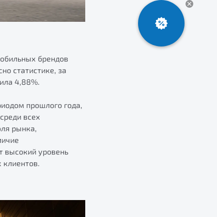
мобильных брендов
но статистике, за
ила 4,88%.
риодом прошлого года,
среди всех
оля рынка,
личие
т высокий уровень
 клиентов.