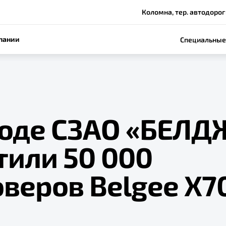
Коломна, тер. автодороги
пании
Специальные
воде СЗАО «БЕЛД
тили 50 000
веров Belgee X7