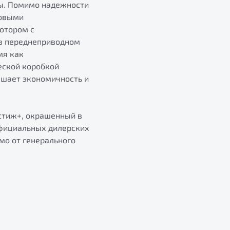
ты. Помимо надежности
довыми
отором с
 в переднеприводном
мя как
еской коробкой
ышает экономичность и
стиж+, окрашенный в
официальных дилерских
мо от генерального