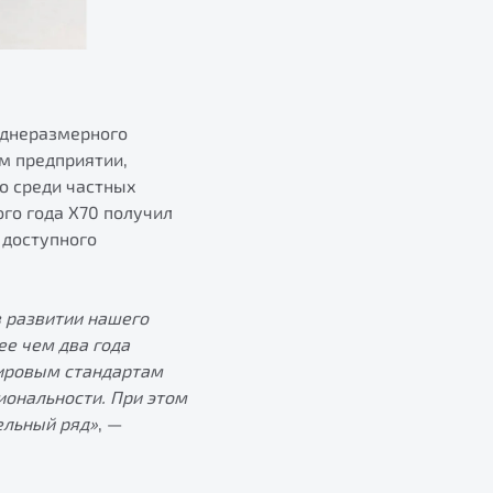
еднеразмерного
м предприятии,
о среди частных
го года X70 получил
 доступного
в развитии нашего
ее чем два года
мировым стандартам
ональности. При этом
ельный ряд»
, —