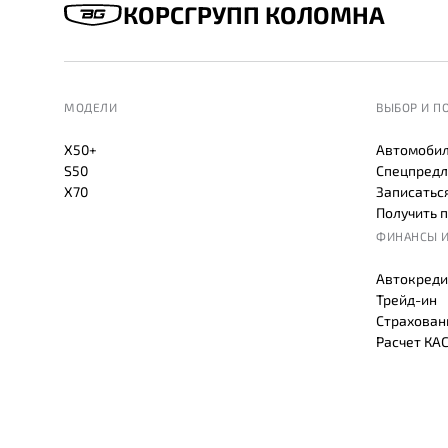
КОРСГРУПП КОЛОМНА
МОДЕЛИ
ВЫБОР И П
X50+
Автомобил
S50
Спецпредл
X70
Записаться
Получить 
ФИНАНСЫ И
Автокреди
Трейд-ин
Страхован
Расчет КА