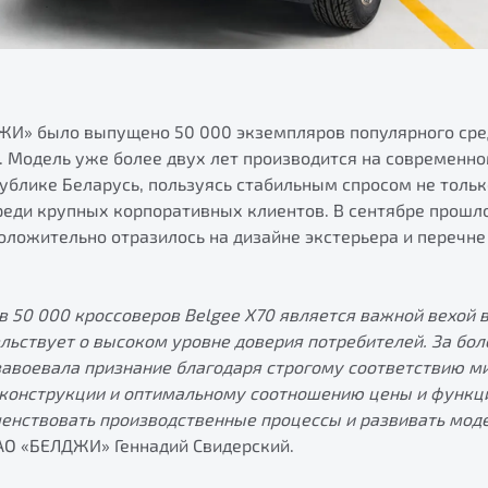
ЖИ» было выпущено 50 000 экземпляров популярного ср
. Модель уже более двух лет производится на современно
ублике Беларусь, пользуясь стабильным спросом не тольк
реди крупных корпоративных клиентов. В сентябре прошло
оложительно отразилось на дизайне экстерьера и перечне
в 50
000 кроссоверов Belgee X70 является важной вехой 
льствует о высоком уровне доверия потребителей. За бол
завоевала признание благодаря строгому соответствию 
 конструкции и оптимальному соотношению цены и функци
нствовать производственные процессы и развивать мод
АО «БЕЛДЖИ» Геннадий Свидерский.