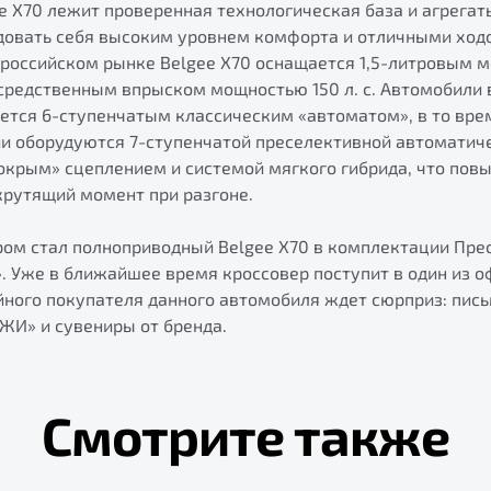
ee X70 лежит проверенная технологическая база и агрега
довать себя высоким уровнем комфорта и отличными хо
 российском рынке Belgee X70 оснащается 1,5-литровым м
средственным впрыском мощностью 150 л. с. Автомобили
ется 6-ступенчатым классическим «автоматом», в то вре
и оборудуются 7-ступенчатой преселективной автоматич
окрым» сцеплением и системой мягкого гибрида, что пов
крутящий момент при разгоне.
м стал полноприводный Belgee X70 в комплектации Пре
». Уже в ближайшее время кроссовер поступит в один из 
йного покупателя данного автомобиля ждет сюрприз: пись
ЖИ» и сувениры от бренда.
Смотрите также